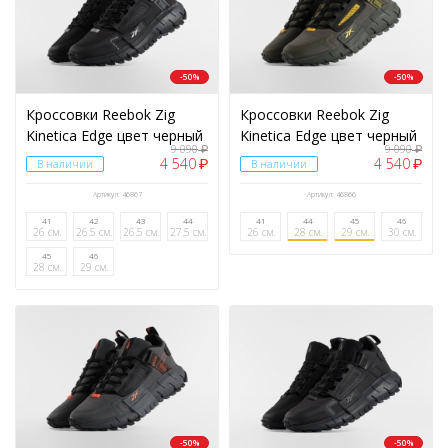
-50%
-50%
Кроссовки Reebok Zig
Кроссовки Reebok Zig
Kinetica Edge цвет черный
Kinetica Edge цвет черный
9 090
9 090
₽
₽
4 540
4 540
₽
₽
В наличии
В наличии
Артикул: 46867
Артикул: 46866
41
42
43
44
41
44
45
46
26 см.
26.5 см.
26.5 см.
27.5 см.
26 см.
28 см.
29 см.
30 см.
45
46
28 см.
29 см.
-50%
-50%