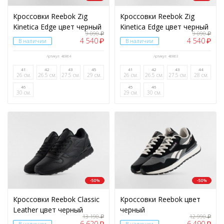
Кроссовки Reebok Zig
Кроссовки Reebok Zig
Kinetica Edge цвет черный
Kinetica Edge цвет черный
9 090
9 090
₽
₽
4 540
4 540
₽
₽
В наличии
В наличии
Артикул: 46864
Артикул: 46863
41
42
43
45
41
42
43
44
26 см.
26.5 см.
27.5 см.
29 см.
26 см.
26.5 см.
27.5 см.
28 см.
46
45
46
30 см.
29 см.
30 см.
-50%
-50%
Кроссовки Reebok Classic
Кроссовки Reebok цвет
Leather цвет черный
черный
13 190
12 990
₽
₽
6 620
6 490