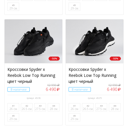
45
45
29 см.
29 см.
-50%
-50%
Кроссовки Spyder x
Кроссовки Spyder x
Reebok Low Top Running
Reebok Low Top Running
цвет черный
цвет черный
12 990
12 990
₽
₽
6 490
6 490
₽
₽
В наличии
В наличии
Артикул: 45376
Артикул: 45375
41
42
43
44
41
42
43
44
26 см.
26.5 см.
27.5 см.
28 см.
26 см.
26.5 см.
27.5 см.
28 см.
45
45
29 см.
29 см.