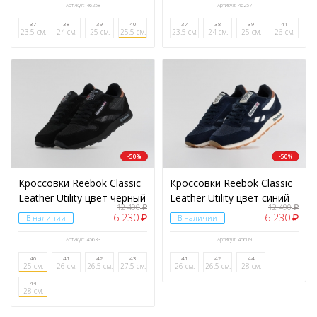
Артикул: 46258
Артикул: 46257
37
38
39
40
37
38
39
41
23.5 см.
24 см.
25 см.
25.5 см.
23.5 см.
24 см.
25 см.
26 см.
-50%
-50%
Кроссовки Reebok Classic
Кроссовки Reebok Classic
Leather Utility цвет черный
Leather Utility цвет синий
12 490
12 490
₽
₽
6 230
6 230
₽
₽
В наличии
В наличии
Артикул: 45633
Артикул: 45609
40
41
42
43
41
42
44
25 см.
26 см.
26.5 см.
27.5 см.
26 см.
26.5 см.
28 см.
44
28 см.