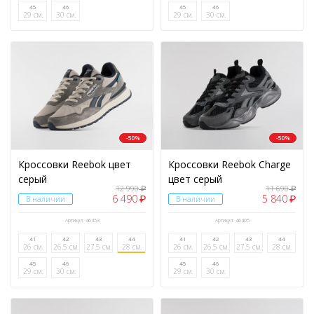
45
46
45
46
29 см.
30 см.
29 см.
30 см.
-50%
-50%
Кроссовки Reebok цвет
Кроссовки Reebok Charge
серый
цвет серый
12 990
11 690
₽
₽
6 490
5 840
₽
₽
В наличии
В наличии
Артикул: 46453
Артикул: 46405
41
42
43
44
41
42
43
44
26 см.
26.5 см.
27.5 см.
28 см.
26 см.
26.5 см.
27.5 см.
28 см.
45
46
45
46
29 см.
30 см.
29 см.
30 см.