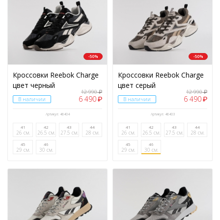
-50%
-50%
Кроссовки Reebok Charge
Кроссовки Reebok Charge
цвет черный
цвет серый
12 990
12 990
₽
₽
6 490
6 490
₽
₽
В наличии
В наличии
Артикул: 46404
Артикул: 46403
41
42
43
44
41
42
43
44
26 см.
26.5 см.
27.5 см.
28 см.
26 см.
26.5 см.
27.5 см.
28 см.
45
46
45
46
29 см.
30 см.
29 см.
30 см.