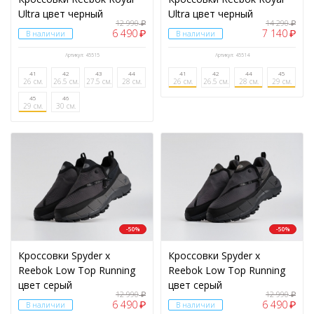
Ultra цвет черный
Ultra цвет черный
12 990
14 290
₽
₽
6 490
7 140
₽
₽
В наличии
В наличии
Артикул: 45515
Артикул: 45514
41
42
43
44
41
42
44
45
26 см.
26.5 см.
27.5 см.
28 см.
26 см.
26.5 см.
28 см.
29 см.
45
46
29 см.
30 см.
-50%
-50%
Кроссовки Spyder x
Кроссовки Spyder x
Reebok Low Top Running
Reebok Low Top Running
цвет серый
цвет серый
12 990
12 990
₽
₽
6 490
6 490
₽
₽
В наличии
В наличии