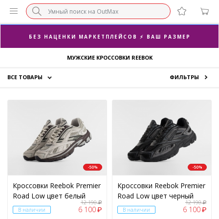
БЕЗ НАЦЕНКИ МАРКЕТПЛЕЙСОВ ⚡ ВАШ РАЗМЕР
3-Я ПАРА В ПОДАРОК 🎁
МУЖСКИЕ КРОССОВКИ REEBOK
ПОСЛЕДНИЕ РАЗМЕРЫ ОТ 1500₽⚡️
ВСЕ ТОВАРЫ
ФИЛЬТРЫ
СУПЕРАКЦИЯ 🔥 2-Я ПАРА -50%
Кроссовки
Одежда
ПОЛ
Аксессуары
Женский
(21)
Скидки
Мужской
(95)
-50%
-50%
Кроссовки Reebok Premier
Кроссовки Reebok Premier
Road Low цвет белый
Road Low цвет черный
ЦЕНА
12 190
12 190
₽
₽
6 100
6 100
₽
₽
В наличии
В наличии