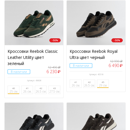
-50%
-50%
Кроссовки Reebok Classic
Кроссовки Reebok Royal
Leather Utility цвет
Ultra цвет черный
12 990
₽
зеленый
6 490
₽
В наличии
12 490
₽
6 230
₽
В наличии
Артикул: 45518
Артикул: 45608
41
42
45
26 см.
26.5 см.
29 см.
40
41
42
43
25 см.
26 см.
26.5 см.
27.5 см.