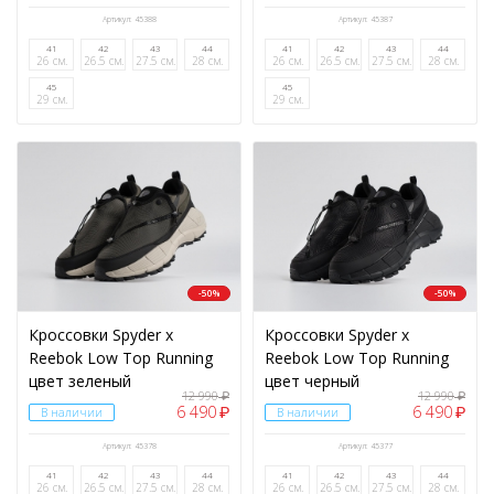
Артикул: 45388
Артикул: 45387
41
42
43
44
41
42
43
44
26 см.
26.5 см.
27.5 см.
28 см.
26 см.
26.5 см.
27.5 см.
28 см.
45
45
29 см.
29 см.
-50%
-50%
Кроссовки Spyder x
Кроссовки Spyder x
Reebok Low Top Running
Reebok Low Top Running
цвет зеленый
цвет черный
12 990
12 990
₽
₽
6 490
6 490
₽
₽
В наличии
В наличии
Артикул: 45378
Артикул: 45377
41
42
43
44
41
42
43
44
26 см.
26.5 см.
27.5 см.
28 см.
26 см.
26.5 см.
27.5 см.
28 см.