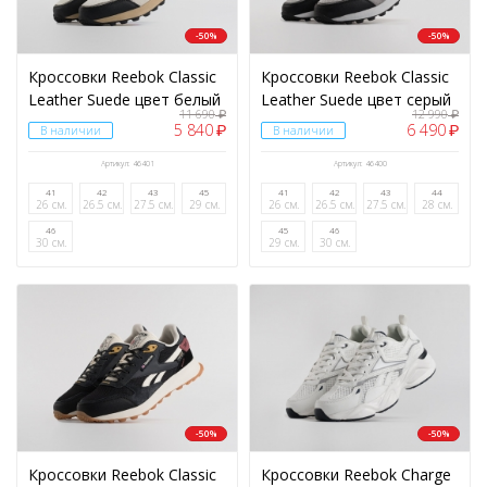
-50%
-50%
Кроссовки Reebok Classic
Кроссовки Reebok Classic
Leather Suede цвет белый
Leather Suede цвет серый
11 690
12 990
₽
₽
5 840
6 490
₽
₽
В наличии
В наличии
Артикул: 46401
Артикул: 46400
41
42
43
45
41
42
43
44
26 см.
26.5 см.
27.5 см.
29 см.
26 см.
26.5 см.
27.5 см.
28 см.
46
45
46
30 см.
29 см.
30 см.
-50%
-50%
Кроссовки Reebok Classic
Кроссовки Reebok Charge