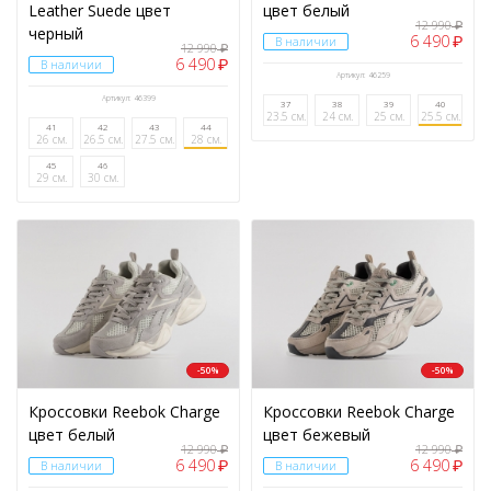
Leather Suede цвет
цвет белый
12 990
₽
черный
6 490
₽
В наличии
12 990
₽
6 490
₽
В наличии
Артикул: 46259
Артикул: 46399
37
38
39
40
23.5 см.
24 см.
25 см.
25.5 см.
41
42
43
44
26 см.
26.5 см.
27.5 см.
28 см.
45
46
29 см.
30 см.
-50%
-50%
Кроссовки Reebok Charge
Кроссовки Reebok Charge
цвет белый
цвет бежевый
12 990
12 990
₽
₽
6 490
6 490
₽
₽
В наличии
В наличии