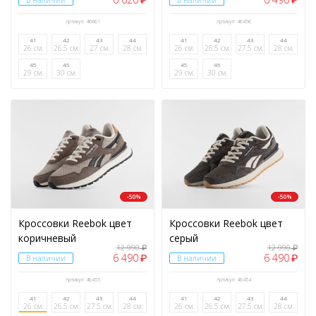
₽
₽
В наличии
В наличии
Артикул: 46861
Артикул: 46456
41
42
43
44
41
42
43
44
26 см.
26.5 см.
27 см.
28 см.
26 см.
26.5 см.
27.5 см.
28 см.
45
46
45
46
29 см.
30 см.
29 см.
30 см.
-50%
-50%
Кроссовки Reebok цвет
Кроссовки Reebok цвет
коричневый
серый
12 990
12 990
₽
₽
6 490
6 490
₽
₽
В наличии
В наличии
Артикул: 46455
Артикул: 46454
41
42
43
44
41
42
43
44
26 см.
26.5 см.
27.5 см.
28 см.
26 см.
26.5 см.
27.5 см.
28 см.