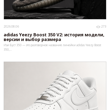
2026.08.06
273
adidas Yeezy Boost 350 V2: история модели,
версии и выбор размера
Изи Буст 350 — это разговорное название линейки adidas Yeezy Boost
350,...