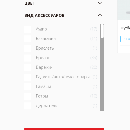
ЦВЕТ
ВИД АКСЕССУАРОВ
Аудио
(17)
Балаклава
(11)
В н
Браслеты
(1)
Брелок
(35)
Варежки
(20)
Гаджеты/авто/вело товары
(1)
Гамаши
(1)
Гетры
(10)
Держатель
(1)
Жилет тактический разгрузочный
(1)
Зарядные устройства
(6)