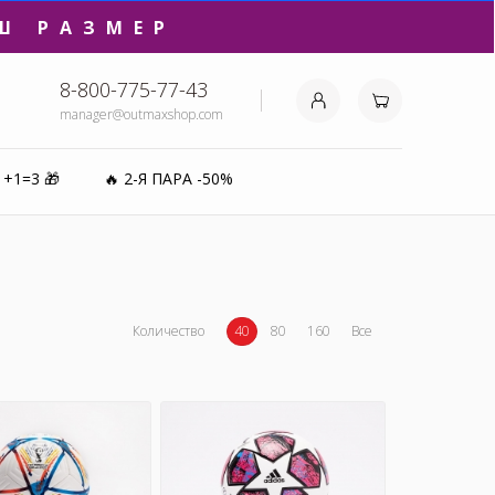
Ш РАЗМЕР
8-800-775-77-43
manager@outmaxshop.com
₽⚡️
1+1=3 🎁
🔥 2-Я ПАРА -50%
0%
Количество
40
80
160
Все