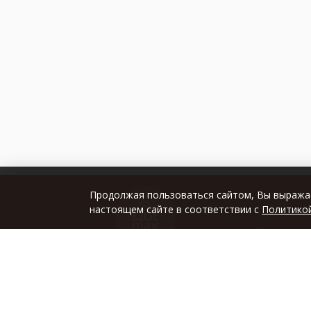
Носки длинные 4 пары
(3)
Носки длинные 5 пар
(8)
Носки короткие
(33)
Носки короткие 3 пары
(6)
Носки короткие 5 пар
(15)
Носки средние
(24)
Носки средние 3 пар
(1)
Носки средние 5 пар
(5)
Продолжая пользоваться сайтом, Вы выражае
Доставка
Очки
(175)
настоящем сайте в соответствии с
Политико
Очки PREMIUM
(12)
Гарантии
Пакеты
(9)
Контакты
© OUTMAXSHOP 2012 — 2026
Все права защищены
Условия с
Панамы
(49)
Перчатки
(10)
Оптовые