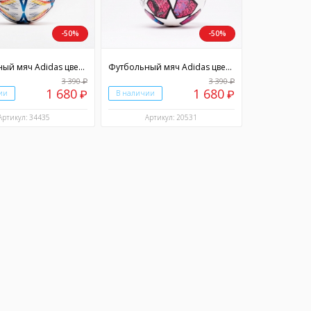
-50%
-50%
Футбольный мяч Adidas цвет разноцветный
Футбольный мяч Adidas цвет разноцветный
3 390
3 390
₽
₽
1 680
1 680
ии
₽
В наличии
₽
Артикул: 34435
Артикул: 20531