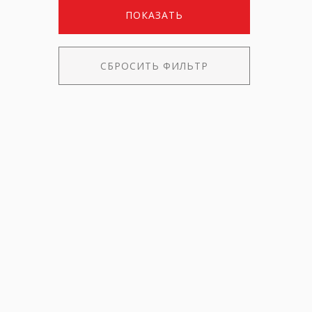
Игрушки
(37)
ПОКАЗАТЬ
Капсулы для стирки
(1)
Кепки
(151)
СБРОСИТЬ ФИЛЬТР
Коврик для мыши
(36)
Коврик туристический
(1)
Комплект бирок
(11)
Кошельки
(4)
Лопата
(1)
Мячи
(4)
Налокотники/наколенники
(1)
Наушники
(10)
Носки
(8)
Носки длинные
(24)
Носки длинные 3 пары
(1)