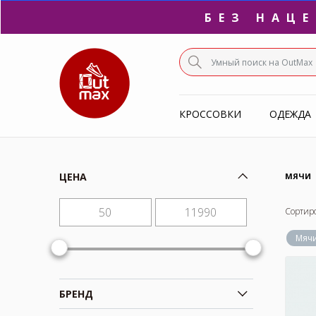
БЕЗ НАЦ
ПО
КРОССОВКИ
ОДЕЖДА
С
ЦЕНА
МЯЧИ
Сортир
Мяч
БРЕНД