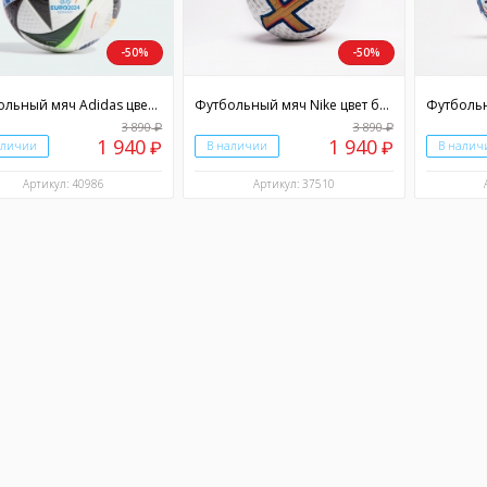
-50%
-50%
Футбольный мяч Adidas цвет разноцветный
Футбольный мяч Nike цвет белый
3 890
3 890
₽
₽
1 940
1 940
аличии
₽
В наличии
₽
В налич
Артикул: 40986
Артикул: 37510