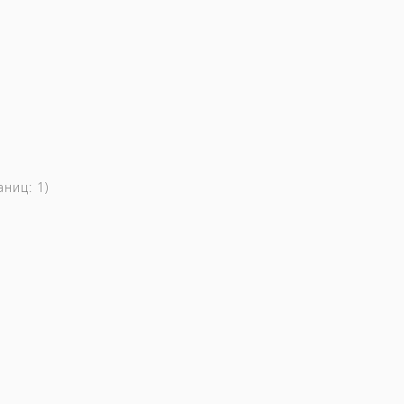
раниц:
1
)