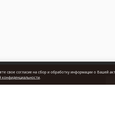
те свое согласие на сбор и обработку информации о Вашей ак
Расчет стоимости
Расс
й конфиденциальности
.
доставки
Отзывы покупателей
полити
Обмен и возврат
оглашения
Оплата
Новости
 закупки