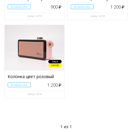
Чехол для iPhone
(38)
900
1 200
В наличии
₽
В наличии
₽
Чехол тактический
(1)
Артикул: 40755
Артикул: 40743
Шапки
(131)
Шнурки
(1)
Эспандеры
(2)
SALE
1+1=3
Колонка цвет розовый
1 200
В наличии
₽
Артикул: 40742
1 из 1