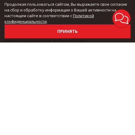
Продолжая пользоваться сайтом, Вы выражаете свое согласие
ОПТОВЫЕ ЗАКУПКИ
на сбор и обработку информации о Вашей активности на
настоящем сайте в соответствии с
Политикой
НОВОСТИ
конфиденциальности
.
ДРОПШИППИНГ
ПРИНЯТЬ
ЧАСТО ЗАДАВАЕМЫЕ ВОПРОСЫ (FAQ)
РЕКОМЕНДАЦИИ ПО УХОДУ ЗА ОБУВЬЮ
ТЕХНОЛОГИИ БРЕНДОВ
АКЦИИ И ПРОМОКОДЫ
МЫ В СОЦСЕТЯХ