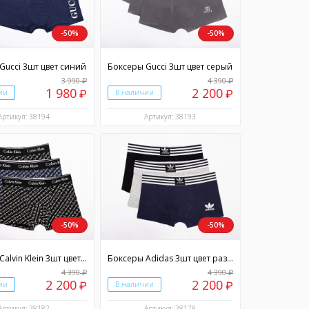
-50%
-50%
Gucci 3шт цвет синий
Боксеры Gucci 3шт цвет серый
3 990
4 390
₽
₽
1 980
2 200
ии
₽
В наличии
₽
Артикул: 38194
Артикул: 38193
-50%
-50%
Боксеры Calvin Klein 3шт цвет разноцветный
Боксеры Adidas 3шт цвет разноцветный
4 390
4 390
₽
₽
2 200
2 200
ии
₽
В наличии
₽
Артикул: 38182
Артикул: 38178