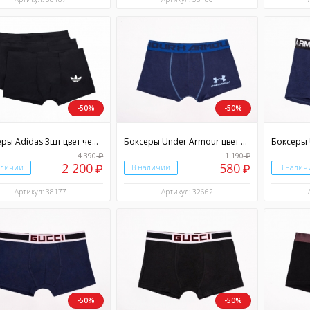
-50%
-50%
Боксеры Adidas 3шт цвет черный
Боксеры Under Armour цвет синий
4 390
1 190
₽
₽
2 200
580
аличии
₽
В наличии
₽
В налич
Артикул: 38177
Артикул: 32662
-50%
-50%