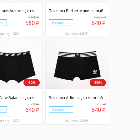
Боксеры Louis Vuitton цвет черный
Боксеры Burberry цвет серый
1 190
1 290
₽
₽
580
640
ии
₽
В наличии
₽
Артикул: 32644
Артикул: 32641
-50%
-50%
Боксеры New Balance цвет черный
Боксеры Adidas цвет черный
1 290
1 290
₽
₽
640
640
ии
₽
В наличии
₽
Артикул: 32604
Артикул: 32598