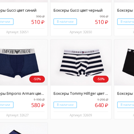
ры Gucci цвет синий
Боксеры Gucci цвет черный
990
990
₽
₽
510
510
аличии
₽
В наличии
₽
В налич
Артикул: 32651
Артикул: 32650
-50%
-50%
Боксеры Emporio Armani цвет синий
Боксеры Tommy Hilfiger цвет разноцветный
1 190
1 290
₽
₽
580
640
аличии
₽
В наличии
₽
В налич
Артикул: 32627
Артикул: 32609