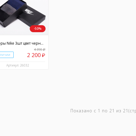
-50%
Боксеры Nike 3шт цвет черный
4 390
₽
2 200
аличии
₽
Артикул: 26032
Показано с 1 по 21 из 21(с