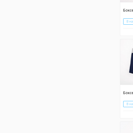
Боксе
В н
В н