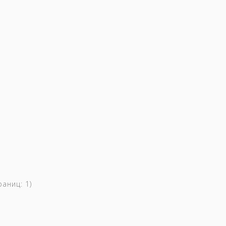
траниц:
1
)