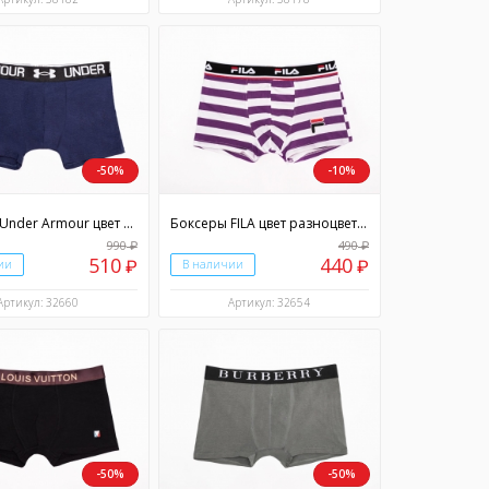
-50%
-10%
Боксеры Under Armour цвет синий
Боксеры FILA цвет разноцветный
990
490
₽
₽
510
440
ии
₽
В наличии
₽
Артикул: 32660
Артикул: 32654
-50%
-50%