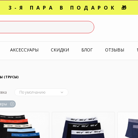
3-Я ПАРА В ПОДАРОК 🎁
СЛЕДНИЕ РАЗМЕРЫ ОТ 1500
УПЕРАКЦИЯ 🔥 2-Я ПАРА -5
АКСЕССУАРЫ
СКИДКИ
БЛОГ
ОТЗЫВЫ
Ы (ТРУСЫ)
овка
По умолчанию
серы