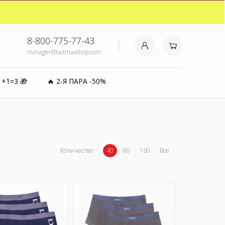
₽⚡️
8-800-775-77-43
manager@outmaxshop.com
0%
1+1=3 🎁
🔥 2-Я ПАРА -50%
Количество
40
80
160
Все