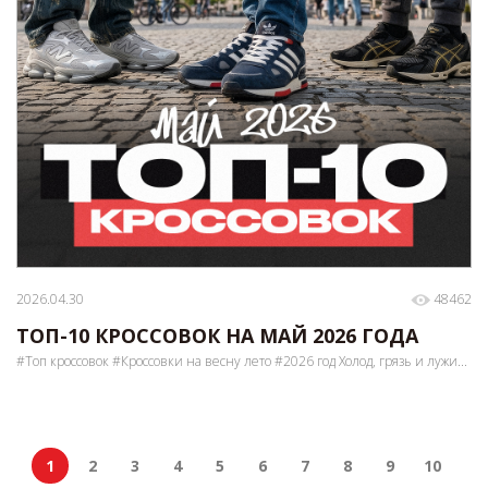
2026.04.30
48462
ТОП-10 КРОССОВОК НА МАЙ 2026 ГОДА
#Топ кроссовок #Кроссовки на весну лето #2026 год Холод, грязь и лужи...
1
2
3
4
5
6
7
8
9
10