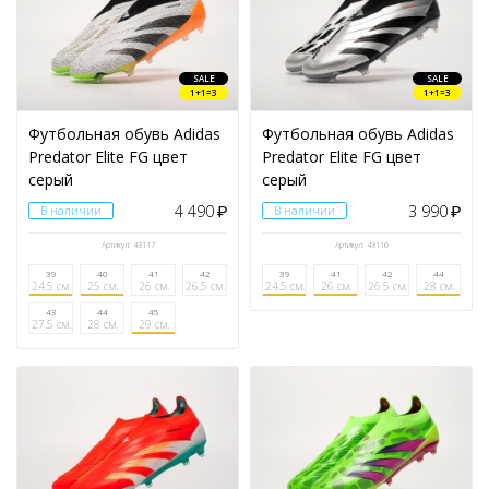
SALE
SALE
1+1=3
1+1=3
Футбольная обувь Adidas
Футбольная обувь Adidas
Predator Elite FG цвет
Predator Elite FG цвет
серый
серый
4 490
3 990
В наличии
₽
В наличии
₽
Артикул: 43117
Артикул: 43116
39
40
41
42
39
41
42
44
24.5 см.
25 см.
26 см.
26.5 см.
24.5 см.
26 см.
26.5 см.
28 см.
43
44
45
27.5 см.
28 см.
29 см.