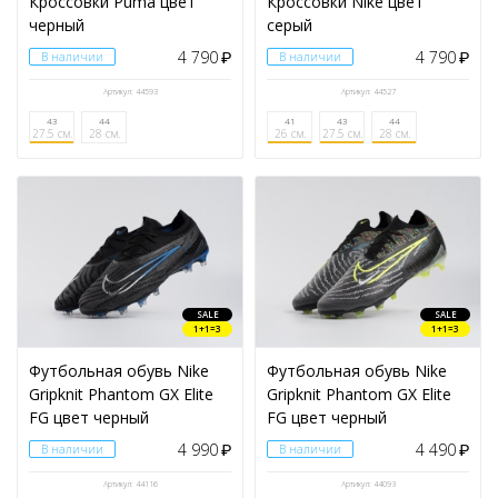
Кроссовки Puma цвет
Кроссовки Nike цвет
черный
серый
4 790
4 790
В наличии
₽
В наличии
₽
Артикул: 44593
Артикул: 44527
43
44
41
43
44
27.5 см.
28 см.
26 см.
27.5 см.
28 см.
SALE
SALE
1+1=3
1+1=3
Футбольная обувь Nike
Футбольная обувь Nike
Gripknit Phantom GX Elite
Gripknit Phantom GX Elite
FG цвет черный
FG цвет черный
4 990
4 490
В наличии
₽
В наличии
₽
Артикул: 44116
Артикул: 44093