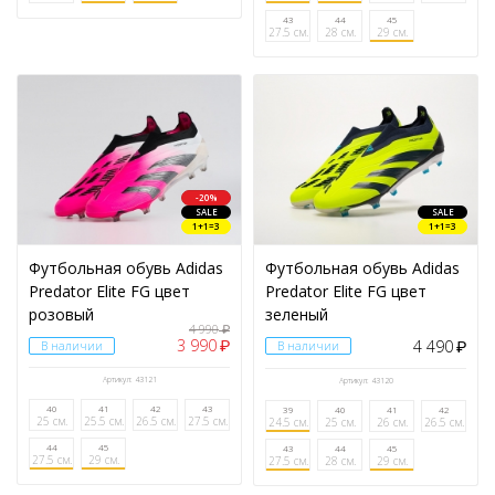
43
44
45
27.5 см.
28 см.
29 см.
-20%
SALE
SALE
1+1=3
1+1=3
Футбольная обувь Adidas
Футбольная обувь Adidas
Predator Elite FG цвет
Predator Elite FG цвет
розовый
зеленый
4 990
₽
3 990
4 490
₽
В наличии
В наличии
₽
Артикул: 43121
Артикул: 43120
40
41
42
43
39
40
41
42
25 см.
25.5 см.
26.5 см.
27.5 см.
24.5 см.
25 см.
26 см.
26.5 см.
44
45
43
44
45
27.5 см.
29 см.
27.5 см.
28 см.
29 см.