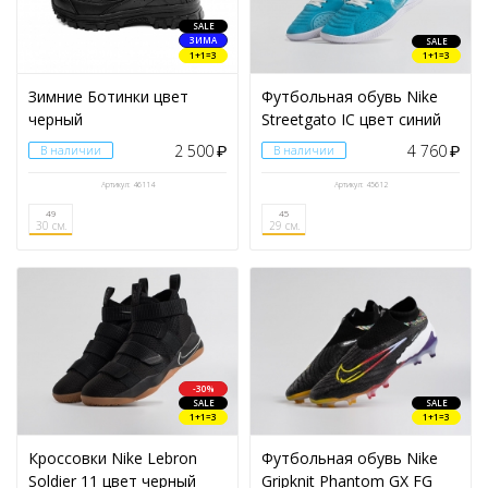
МОДЕЛЬ
SALE
ЗИМА
SALE
1+1=3
1+1=3
КАТЕГОРИЯ
Зимние Ботинки цвет
Футбольная обувь Nike
СЕЗОН
черный
Streetgato IС цвет синий
2 500
4 760
В наличии
₽
В наличии
₽
МАТЕРИАЛ ВЕРХА
Артикул: 46114
Артикул: 45612
49
45
ЦВЕТ
30 см.
29 см.
ФУТБОЛЬНАЯ ОБУВЬ
БАСКЕТБОЛЬНАЯ ОБУВЬ
Высокие
(273)
-30%
SALE
SALE
Низкие
(137)
1+1=3
1+1=3
Средние
(79)
Кроссовки Nike Lebron
Футбольная обувь Nike
Soldier 11 цвет черный
Gripknit Phantom GX FG