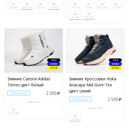
41
42
44
45
39
41
42
43
26 см.
26.5 см.
28 см.
29 см.
24.5 см.
26 см.
26.5 см.
27.5 см.
44
45
28 см.
29 см.
SALE
SALE
ЗИМА
ЗИМА
1+1=3
1+1=3
Зимние Сапоги Adidas
Зимние Кроссовки Hoka
Terrex цвет белый
Anacapa Mid Gore-Tex
цвет синий
2 000
В наличии
₽
2 500
В наличии
₽
Артикул: 43789
Артикул: 43727
36
22.5 см.
45
29 см.