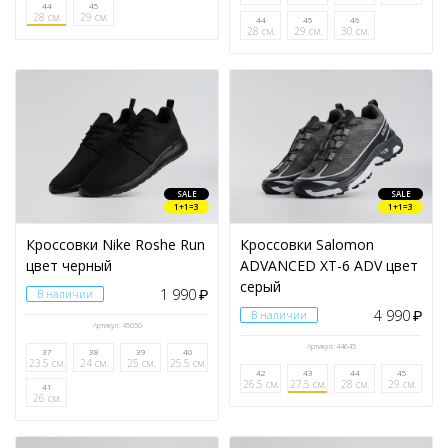
44
45
28 см.
29 см.
44
45
46
28 см.
29 см.
30 см.
SALE
SALE
1+1=3
1+1=3
Кроссовки Nike Roshe Run
Кроссовки Salomon
цвет черный
ADVANCED XT-6 ADV цвет
серый
1 990
В наличии
₽
4 990
В наличии
₽
Артикул: 45050
Артикул: 44645
37
38
39
40
23.5 см.
24 см.
25 см.
25.5 см.
42
43
44
45
26.5 см.
27.5 см.
28 см.
29 см.
41
26 см.