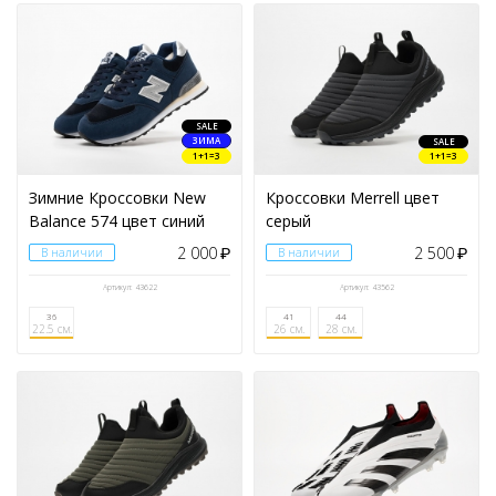
SALE
ЗИМА
SALE
1+1=3
1+1=3
Зимние Кроссовки New
Кроссовки Merrell цвет
Balance 574 цвет синий
серый
2 000
2 500
В наличии
₽
В наличии
₽
Артикул: 43622
Артикул: 43562
36
41
44
22.5 см.
26 см.
28 см.