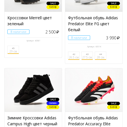
SALE
SALE
1+1=3
1+1=3
Кроссовки Merrell цвет
Футбольная обувь Adidas
зеленый
Predator Elite FG цвет
белый
2 500
В наличии
₽
3 990
В наличии
₽
Артикул: 43561
Артикул: 43514
45
29 см.
42
43
44
26.5 см.
27.5 см.
28 см.
SALE
ЗИМА
SALE
1+1=3
1+1=3
Зимние Кроссовки Adidas
Футбольная обувь Adidas
Campus High цвет черный
Predator Accuracy Elite