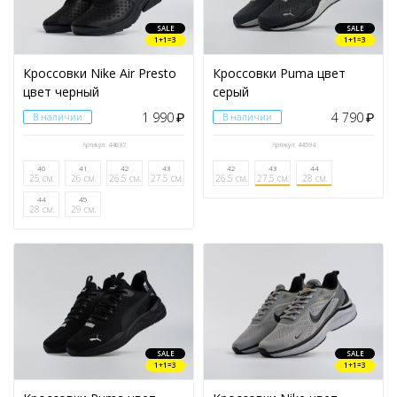
SALE
SALE
1+1=3
1+1=3
Кроссовки Nike Air Presto
Кроссовки Puma цвет
цвет черный
серый
1 990
4 790
В наличии
₽
В наличии
₽
Артикул: 44637
Артикул: 44594
40
41
42
43
42
43
44
25 см.
26 см.
26.5 см.
27.5 см.
26.5 см.
27.5 см.
28 см.
44
45
28 см.
29 см.
SALE
SALE
1+1=3
1+1=3