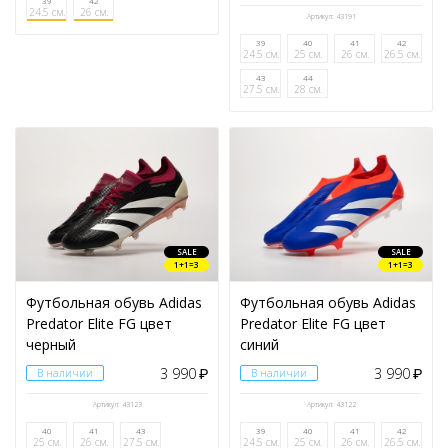
39
42
24.5 см.
26 см.
Артикул: 43191
39
40
41
42
24.5 см.
25 см.
26 см.
26.5 см.
43
44
27.5 см.
28 см.
SALE
SALE
1+1=3
1+1=3
Футбольная обувь Adidas
Футбольная обувь Adidas
Predator Elite FG цвет
Predator Elite FG цвет
черный
синий
3 990
3 990
В наличии
₽
В наличии
₽
Артикул: 43123
Артикул: 43122
40
41
43
39
40
41
42
25 см.
26 см.
27.5 см.
24.5 см.
25 см.
26 см.
26.5 см.