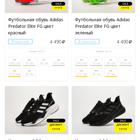
SALE
SALE
1+1=3
1+1=3
Футбольная обувь Adidas
Футбольная обувь Adidas
Predator Elite FG цвет
Predator Elite FG цвет
красный
зеленый
4 490
4 490
В наличии
₽
В наличии
₽
Артикул: 43115
Артикул: 43114
39
40
41
42
39
40
41
42
24.5 см.
25 см.
26 см.
26.5 см.
24.5 см.
25 см.
26 см.
26.5 см.
43
44
43
44
45
27.5 см.
28 см.
27.5 см.
28 см.
29 см.
SALE
SALE
ДИСКОНТ
ДИСКОНТ
1+1=3
1+1=3