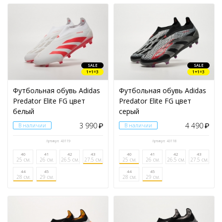
SALE
SALE
1+1=3
1+1=3
Футбольная обувь Adidas
Футбольная обувь Adidas
Predator Elite FG цвет
Predator Elite FG цвет
белый
серый
3 990
4 490
В наличии
₽
В наличии
₽
Артикул: 43119
Артикул: 43118
40
41
42
43
40
41
42
43
25 см.
26 см.
26.5 см.
27.5 см.
25 см.
26 см.
26.5 см.
27.5 см.
44
45
44
45
28 см.
29 см.
28 см.
29 см.