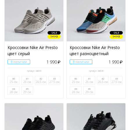
SALE
SALE
1+1=3
1+1=3
Кроссовки Nike Air Presto
Кроссовки Nike Air Presto
цвет серый
цвет разноцветный
1 990
1 990
В наличии
₽
В наличии
₽
Артикул: 44639
Артикул: 44638
40
41
42
43
40
41
42
43
25 см.
26 см.
26.5 см.
27.5 см.
25 см.
26 см.
26.5 см.
27.5 см.
44
45
44
45
28 см.
29 см.
28 см.
29 см.