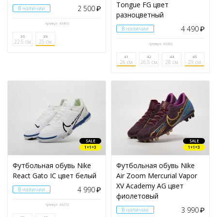
Tongue FG цвет
2 500
В наличии
₽
разноцветный
Артикул: 43493
4 490
В наличии
₽
36
39
22.5 см.
25 см.
Артикул: 43282
41
42
44
45
26 см.
26.5 см.
28 см.
29 см.
SALE
SALE
1+1=3
1+1=3
Футбольная обувь Nike
Футбольная обувь Nike
React Gato IС цвет белый
Air Zoom Mercurial Vapor
XV Academy AG цвет
4 990
В наличии
₽
фиолетовый
Артикул: 43272
3 990
В наличии
₽