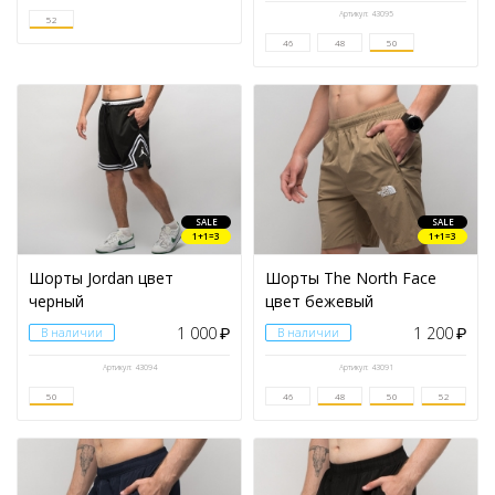
Артикул: 43095
52
46
48
50
РАЗМЕР ОДЕЖДЫ
44
46
48
50
52
SALE
SALE
1+1=3
1+1=3
Шорты Jordan цвет
Шорты The North Face
черный
цвет бежевый
БРЕНД
1 000
1 200
В наличии
₽
В наличии
₽
СЕЗОН
Артикул: 43094
Артикул: 43091
50
46
48
50
52
ЦВЕТ
ПРЕДМЕТ ОДЕЖДЫ