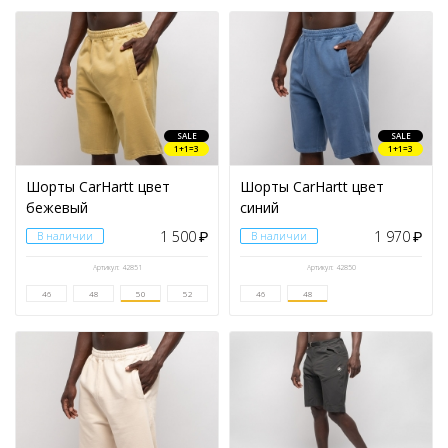
SALE
SALE
1+1=3
1+1=3
Шорты CarHartt цвет
Шорты CarHartt цвет
бежевый
синий
1 500
1 970
В наличии
₽
В наличии
₽
Артикул: 42851
Артикул: 42850
46
48
50
52
46
48