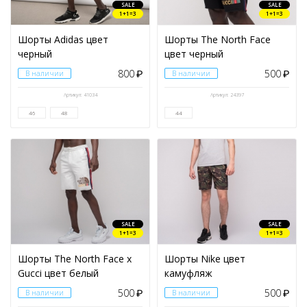
SALE
SALE
1+1=3
1+1=3
Шорты Adidas цвет
Шорты The North Face
черный
цвет черный
800
500
В наличии
₽
В наличии
₽
Артикул: 41034
Артикул: 24397
46
48
44
SALE
SALE
1+1=3
1+1=3
Шорты The North Face x
Шорты Nike цвет
Gucci цвет белый
камуфляж
500
500
В наличии
₽
В наличии
₽