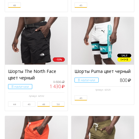
48
46
SALE
-10%
1+1=3
Шорты The North Face
Шорты Puma цвет черный
цвет черный
800
В наличии
₽
1 590
₽
1 430
₽
В наличии
Артикул: 42529
Артикул: 42532
46
44
46
48
50