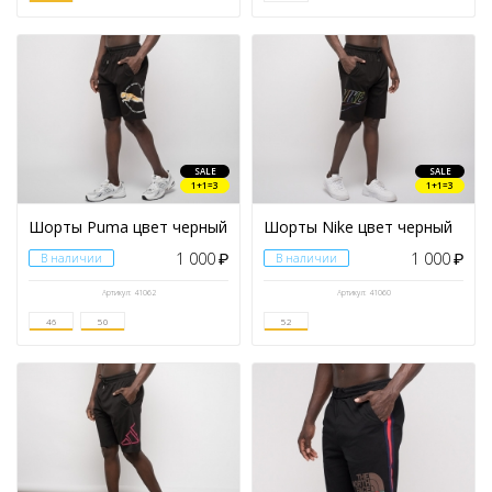
SALE
SALE
1+1=3
1+1=3
Шорты Puma цвет черный
Шорты Nike цвет черный
1 000
1 000
В наличии
₽
В наличии
₽
Артикул: 41062
Артикул: 41060
46
50
52