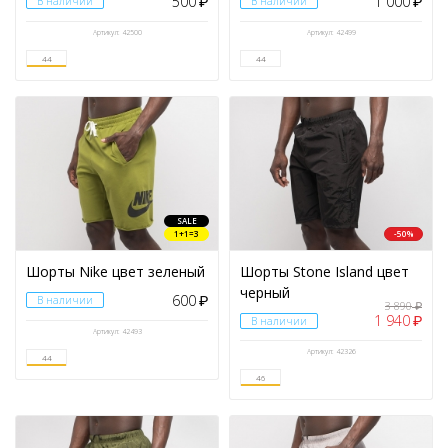
500
1 000
В наличии
₽
В наличии
₽
Артикул: 42500
Артикул: 42499
44
44
SALE
1+1=3
-50%
Шорты Nike цвет зеленый
Шорты Stone Island цвет
черный
600
В наличии
₽
3 890
₽
1 940
₽
В наличии
Артикул: 42493
Артикул: 42326
44
46