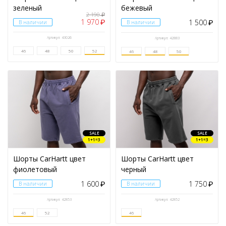
зеленый
бежевый
2 190
₽
1 970
1 500
₽
В наличии
В наличии
₽
Артикул: 43026
Артикул: 42883
46
48
50
52
46
48
50
SALE
SALE
1+1=3
1+1=3
Шорты CarHartt цвет
Шорты CarHartt цвет
фиолетовый
черный
1 600
1 750
В наличии
₽
В наличии
₽
Артикул: 42853
Артикул: 42852
46
52
46