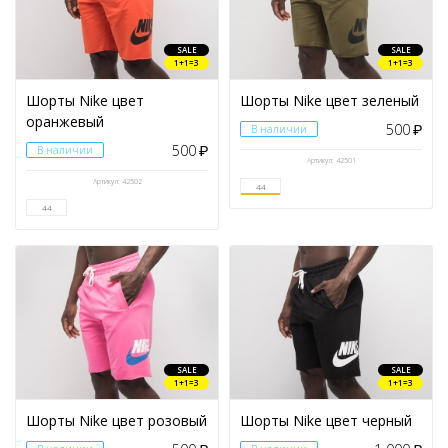
SALE
SALE
1+1=3
1+1=3
Шорты Nike цвет
Шорты Nike цвет зеленый
оранжевый
500
В наличии
₽
500
В наличии
₽
Артикул: 42501
Артикул: 42502
44
44
SALE
SALE
1+1=3
1+1=3
Шорты Nike цвет розовый
Шорты Nike цвет черный