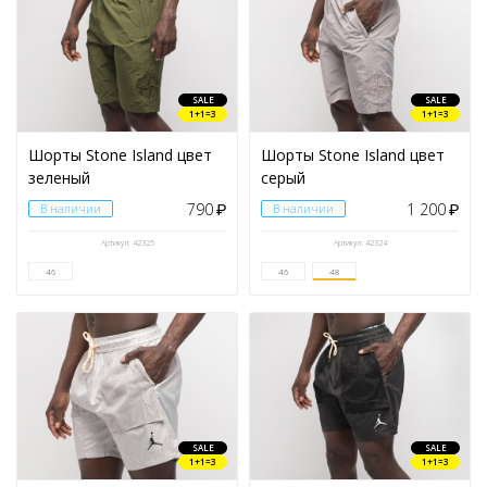
SALE
SALE
1+1=3
1+1=3
Шорты Stone Island цвет
Шорты Stone Island цвет
зеленый
серый
790
1 200
В наличии
₽
В наличии
₽
Артикул: 42325
Артикул: 42324
46
46
48
SALE
SALE
1+1=3
1+1=3