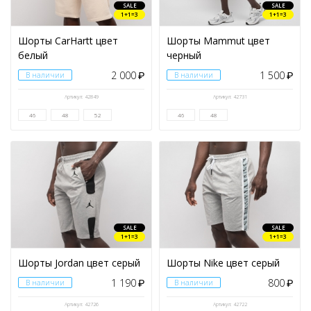
SALE
SALE
1+1=3
1+1=3
Шорты CarHartt цвет
Шорты Mammut цвет
белый
черный
2 000
1 500
В наличии
₽
В наличии
₽
Артикул: 42849
Артикул: 42731
46
48
52
46
48
SALE
SALE
1+1=3
1+1=3
Шорты Jordan цвет серый
Шорты Nike цвет серый
1 190
800
В наличии
₽
В наличии
₽
Артикул: 42726
Артикул: 42722