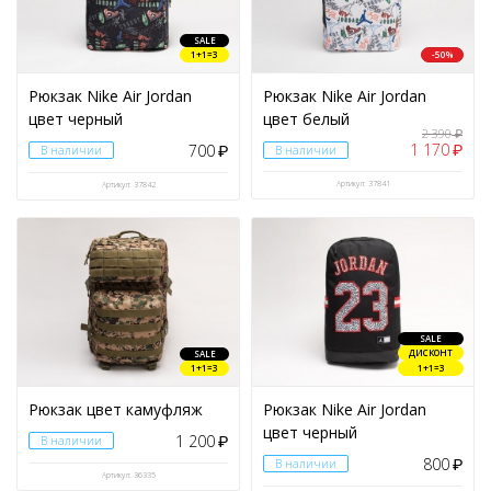
SALE
1+1=3
-50%
Рюкзак Nike Air Jordan
Рюкзак Nike Air Jordan
цвет черный
цвет белый
2 390
₽
1 170
700
₽
В наличии
₽
В наличии
Артикул: 37841
Артикул: 37842
SALE
ДИСКОНТ
SALE
1+1=3
1+1=3
Рюкзак цвет камуфляж
Рюкзак Nike Air Jordan
цвет черный
1 200
В наличии
₽
800
В наличии
₽
Артикул: 36335