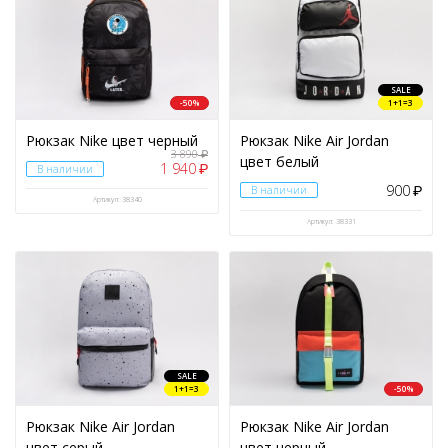
Чехол для iPhone
(38)
Чехол тактический
(1)
Шапки
(131)
SALE
Шнурки
(1)
-50%
1+1=3
Эспандеры
(2)
Рюкзак Nike цвет черный
Рюкзак Nike Air Jordan
3 890
₽
цвет белый
1 940
₽
В наличии
900
В наличии
₽
Артикул: 38340
Артикул: 38331
SALE
1+1=3
-50%
Рюкзак Nike Air Jordan
Рюкзак Nike Air Jordan
цвет серый
цвет черный