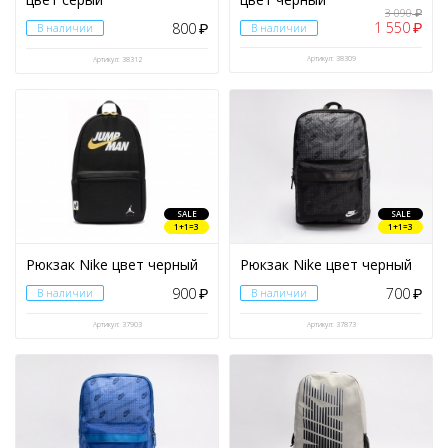
3 090
₽
1 550
800
₽
В наличии
₽
В наличии
Артикул: 38309
Артикул: 38312
SALE
SALE
1+1=3
1+1=3
Рюкзак Nike цвет черный
Рюкзак Nike цвет черный
900
700
В наличии
₽
В наличии
₽
Артикул: 37903
Артикул: 37873