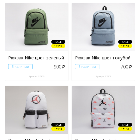
SALE
SALE
1+1=3
1+1=3
Рюкзак Nike цвет зеленый
Рюкзак Nike цвет голубой
900
700
В наличии
₽
В наличии
₽
Артикул: 37860
Артикул: 37859
SALE
SALE
1+1=3
1+1=3