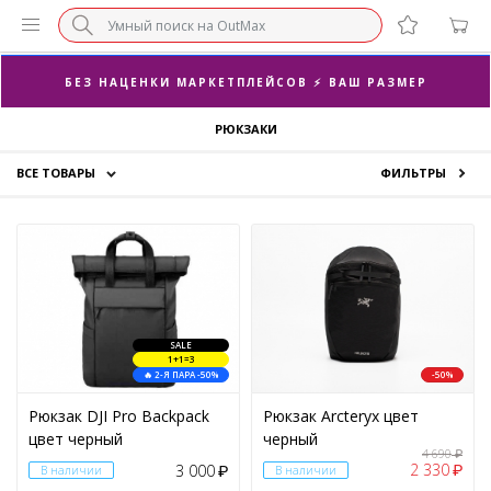
БЕЗ НАЦЕНКИ МАРКЕТПЛЕЙСОВ ⚡ ВАШ РАЗМЕР
3-Я ПАРА В ПОДАРОК 🎁
РЮКЗАКИ
ПОСЛЕДНИЕ РАЗМЕРЫ ОТ 1500₽⚡️
ВСЕ ТОВАРЫ
ФИЛЬТРЫ
СУПЕРАКЦИЯ 🔥 2-Я ПАРА -50%
Кроссовки
Одежда
ЦЕНА
Аксессуары
Скидки
SALE
1+1=3
🔥 2-Я ПАРА -50%
-50%
Рюкзак DJI Pro Backpack
Рюкзак Arcteryx цвет
цвет черный
черный
БРЕНД
4 690
₽
2 330
3 000
₽
В наличии
₽
В наличии