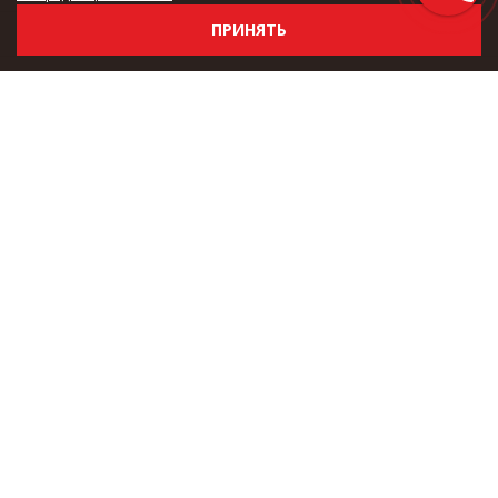
ПРИНЯТЬ
РАСЧЕТ СТОИМОСТИ ДОСТАВКИ
ГАРАНТИИ
ОТЗЫВЫ ПОКУПАТЕЛЕЙ
КОНТАКТЫ
ОБМЕН И ВОЗВРАТ
УСЛОВИЯ СОГЛАШЕНИЯ
ОПЛАТА
ОПТОВЫЕ ЗАКУПКИ
НОВОСТИ
ДРОПШИППИНГ
ЧАСТО ЗАДАВАЕМЫЕ ВОПРОСЫ (FAQ)