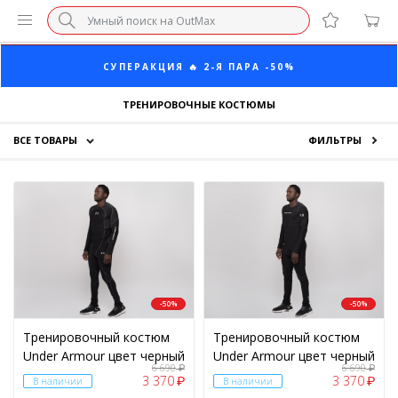
ПОСЛЕДНИЕ РАЗМЕРЫ ОТ 1500₽⚡️
СУПЕРАКЦИЯ 🔥 2-Я ПАРА -50%
ТРЕНИРОВОЧНЫЕ КОСТЮМЫ
БЕЗ НАЦЕНКИ МАРКЕТПЛЕЙСОВ ⚡ ВАШ РАЗМЕР
ВСЕ ТОВАРЫ
ФИЛЬТРЫ
3-Я ПАРА В ПОДАРОК 🎁
Кроссовки
ПОСЛЕДНИЕ РАЗМЕРЫ ОТ 1500₽⚡️
Одежда
ПОЛ
СУПЕРАКЦИЯ 🔥 2-Я ПАРА -50%
Аксессуары
Мужской
(2)
Скидки
-50%
-50%
ЦЕНА
Тренировочный костюм
Тренировочный костюм
Under Armour цвет черный
Under Armour цвет черный
6 690
6 690
₽
₽
3 370
3 370
₽
₽
В наличии
В наличии